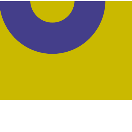
OVS
OVS leden